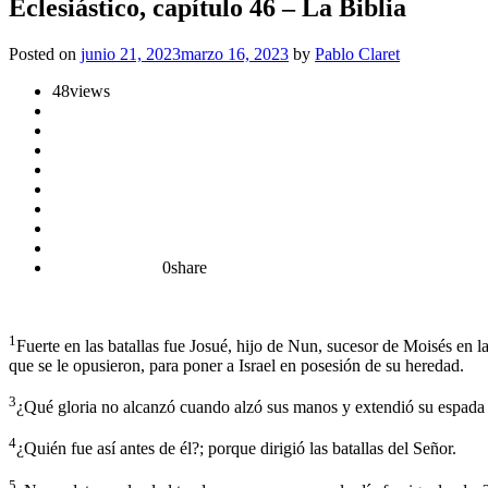
Eclesiástico, capítulo 46 – La Biblia
Posted on
junio 21, 2023
marzo 16, 2023
by
Pablo Claret
48
views
0
share
1
Fuerte en las batallas fue Josué, hijo de Nun, sucesor de Moisés en 
que se le opusieron, para poner a Israel en posesión de su heredad.
3
¿Qué gloria no alcanzó cuando alzó sus manos y extendió su espada 
4
¿Quién fue así antes de él?; porque dirigió las batallas del Señor.
5