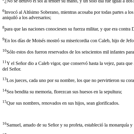
¿No se detuvo el sol al tender su mano, y un solo día fue igual a dos
6
Invocó al Altísimo Soberano, mientras acosaba por todas partes a lo
aniquiló a los adversarios;
8
para que las naciones conociesen su fuerza militar, y que era contra
9
En los días de Moisés mostró su misericordia con Caleb, hijo de Je
10
Sólo estos dos fueron reservados de los seiscientos mil infantes para
11
Y el Señor dio a Caleb vigor, que conservó hasta la vejez, para que 
del Señor.
13
Los jueces, cada uno por su nombre, los que no pervirtieron su cora
14
Sea bendita su memoria, florezcan sus huesos en la sepultura;
15
Que sus nombres, renovados en sus hijos, sean glorificados.
16
Samuel, amado de su Señor y su profeta, estableció la monarquía y 