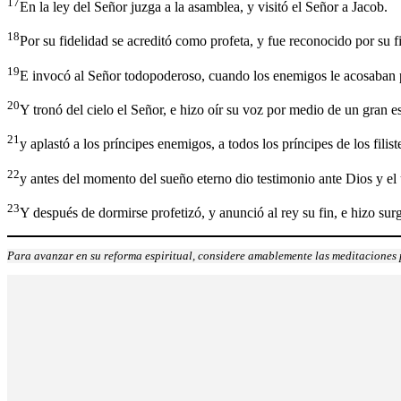
17
En la ley del Señor juzga a la asamblea, y visitó el Señor a Jacob.
18
Por su fidelidad se acreditó como profeta, y fue reconocido por su 
19
E invocó al Señor todopoderoso, cuando los enemigos le acosaban po
20
Y tronó del cielo el Señor, e hizo oír su voz por medio de un gran 
21
y aplastó a los príncipes enemigos, a todos los príncipes de los filist
22
y antes del momento del sueño eterno dio testimonio ante Dios y el
23
Y después de dormirse profetizó, y anunció al rey su fin, e hizo surgi
Para avanzar en su reforma espiritual, considere amablemente las meditaciones p