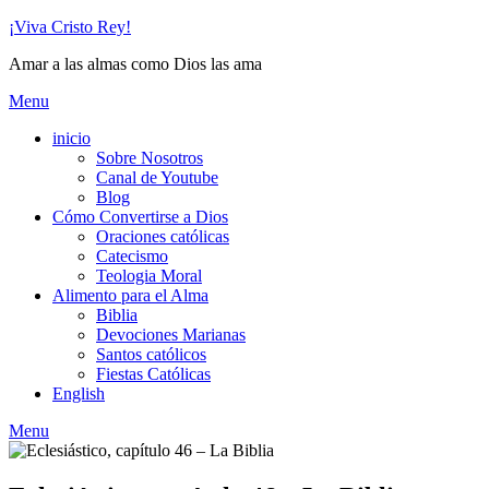
Skip
¡Viva Cristo Rey!
to
Amar a las almas como Dios las ama
content
Menu
inicio
Sobre Nosotros
Canal de Youtube
Blog
Cómo Convertirse a Dios
Oraciones católicas
Catecismo
Teologia Moral
Alimento para el Alma
Biblia
Devociones Marianas
Santos católicos
Fiestas Católicas
English
Menu