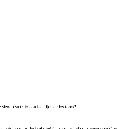
iendo su trato con los hijos de los toros?
tención en reproducir el modelo, y se desvela por rematar su obra.