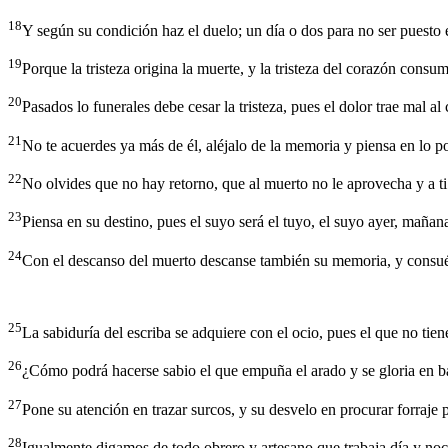
18
Y según su condición haz el duelo; un día o dos para no ser puesto e
19
Porque la tristeza origina la muerte, y la tristeza del corazón consum
20
Pasados lo funerales debe cesar la tristeza, pues el dolor trae mal al
21
No te acuerdes ya más de él, aléjalo de la memoria y piensa en lo po
22
No olvides que no hay retorno, que al muerto no le aprovecha y a ti
23
Piensa en su destino, pues el suyo será el tuyo, el suyo ayer, mañana
24
Con el descanso del muerto descanse también su memoria, y consuélat
25
La sabiduría del escriba se adquiere con el ocio, pues el que no tien
26
¿Cómo podrá hacerse sabio el que empuña el arado y se gloria en bal
27
Pone su atención en trazar surcos, y su desvelo en procurar forraje p
28
Igualmente digamos de todo obrero y artesano que trabaja día y noch