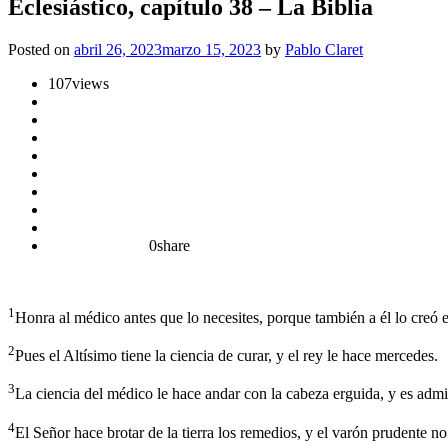
Eclesiástico, capítulo 38 – La Biblia
Posted on
abril 26, 2023
marzo 15, 2023
by
Pablo Claret
107
views
0
share
1
Honra al médico antes que lo necesites, porque también a él lo creó e
2
Pues el Altísimo tiene la ciencia de curar, y el rey le hace mercedes.
3
La ciencia del médico le hace andar con la cabeza erguida, y es admi
4
El Señor hace brotar de la tierra los remedios, y el varón prudente no