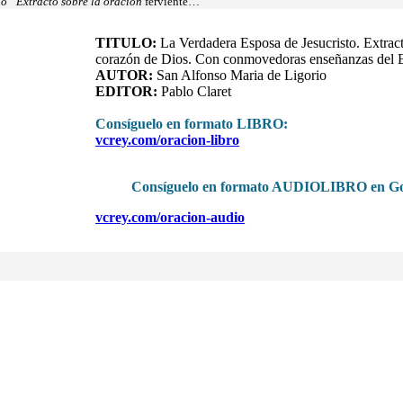
do “Extracto sobre la oración
ferviente…”
TITULO:
La Verdadera Esposa de Jesucristo. Extracto
corazón de Dios. Con conmovedoras enseñanzas del Esp
AUTOR:
San Alfonso Maria de Ligorio
EDITOR:
Pablo Claret
Consíguelo en formato LIBRO
:
vcrey.com/oracion-libro
Consíguelo en formato AUDIOLIBRO en Go
vcrey.com/oracion-audio