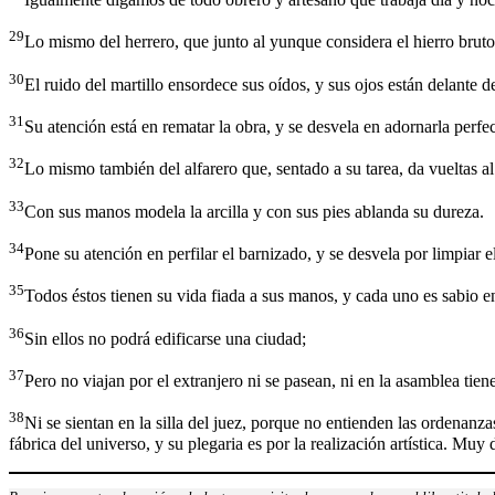
29
Lo mismo del herrero, que junto al yunque considera el hierro bruto, 
30
El ruido del martillo ensordece sus oídos, y sus ojos están delante 
31
Su atención está en rematar la obra, y se desvela en adornarla perfe
32
Lo mismo también del alfarero que, sentado a su tarea, da vueltas al 
33
Con sus manos modela la arcilla y con sus pies ablanda su dureza.
34
Pone su atención en perfilar el barnizado, y se desvela por limpiar e
35
Todos éstos tienen su vida fiada a sus manos, y cada uno es sabio en
36
Sin ellos no podrá edificarse una ciudad;
37
Pero no viajan por el extranjero ni se pasean, ni en la asamblea tien
38
Ni se sientan en la silla del juez, porque no entienden las ordenanzas
fábrica del universo, y su plegaria es por la realización artística. Muy