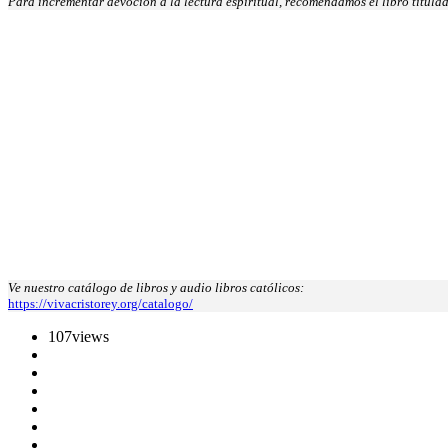
Para incrementar devoción a la lectura espiritual, recomendamos el libro titula
Ve nuestro catálogo de libros y audio libros católicos:
https://vivacristorey.org/catalogo/
107
views