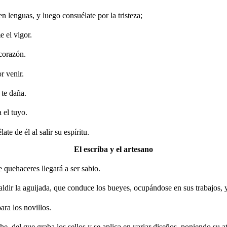
n lenguas, y luego consuélate por la tristeza;
e el vigor.
 corazón.
r venir.
 te daña.
 el tuyo.
e de él al salir su espíritu.
El escriba y el artesano
e quehaceres llegará a ser sabio.
dir la aguijada, que conduce los bueyes, ocupándose en sus trabajos, y s
ara los novillos.
e, del que graba los sellos y se aplica en variar diseños, poniendo su a