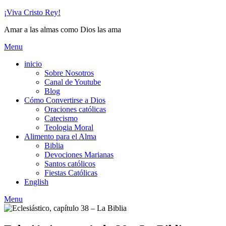
Skip
¡Viva Cristo Rey!
to
Amar a las almas como Dios las ama
content
Menu
inicio
Sobre Nosotros
Canal de Youtube
Blog
Cómo Convertirse a Dios
Oraciones católicas
Catecismo
Teologia Moral
Alimento para el Alma
Biblia
Devociones Marianas
Santos católicos
Fiestas Católicas
English
Menu