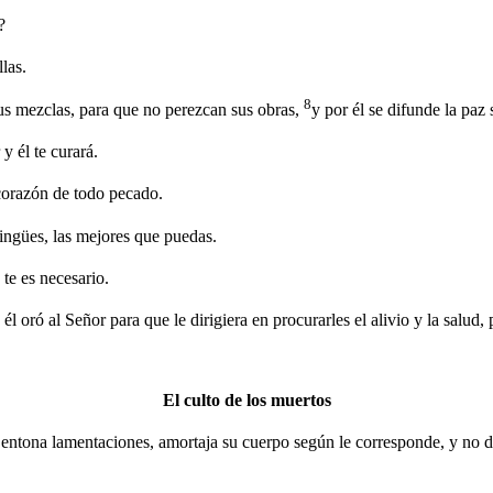
?
las.
8
sus mezclas, para que no perezcan sus obras,
y por él se difunde la paz s
y él te curará.
 corazón de todo pecado.
pingües, las mejores que puedas.
 te es necesario.
l oró al Señor para que le dirigiera en procurarles el alivio y la salud, 
El culto de los muertos
 entona lamentaciones, amortaja su cuerpo según le corresponde, y no de