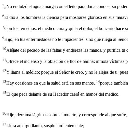
5
¿No endulzó el agua amarga con el leño para dar a conocer su poder
6
El dio a los hombres la ciencia para mostrarse glorioso en sus maravil
7
Con los remedios, el médico cura y quita el dolor, el boticario hace 
9
Hijo, en tus enfermedades no te impacientes; sino que ruega al Señor 
10
Aléjate del pecado de las faltas y endereza las manos, y purifica tu
11
Ofrece el incienso y la oblación de flor de harina; inmola víctimas 
12
Y llama al médico; porque el Señor le creó, y no le alejes de ti, pues
13
14
Hay ocasiones en que la salud está en sus manos,
porque también é
15
El que peca delante de su Hacedor caerá en manos del médico.
16
Hijo, derrama lágrimas sobre el muerto, y corresponde al que sufre,
17
Llora amargo llanto, suspira ardientemente;