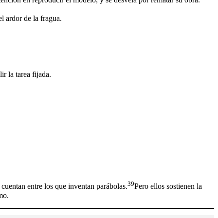
l ardor de la fragua.
r la tarea fijada.
39
se cuentan entre los que inventan parábolas.
Pero ellos sostienen la
mo.