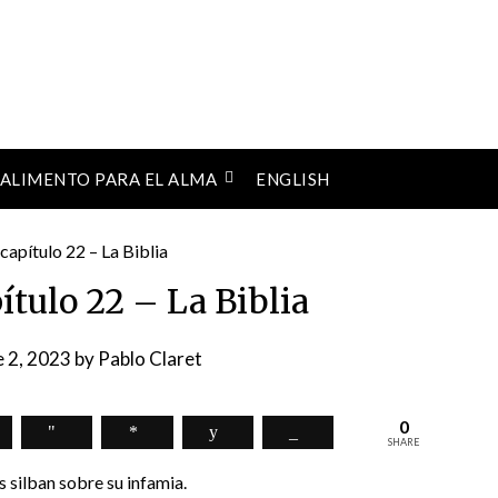
ALIMENTO PARA EL ALMA
ENGLISH
pítulo 22 – La Biblia
e 2, 2023
by
Pablo Claret
0
SHARE
s silban sobre su infamia.