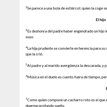
2
Se parece a una bola de estiércol; quien la coge s
El hij
3
Es deshonra del padre haber engendrado un hijo i
suyo.
4
La hija prudente se convierte en herencia para su 
que la crió.
5
Al padre y al marido avergüenza la descarada, y
6
Música en el duelo es cuento fuera de tiempo, per
7
Como quien compone un cacharro roto es el que e
duerme profundo sueño,