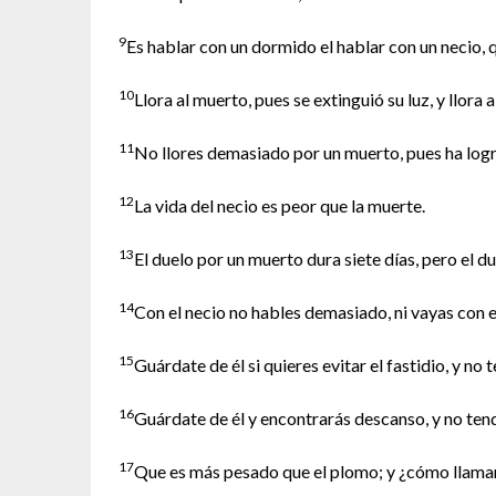
9
Es hablar con un dormido el hablar con un necio, 
10
Llora al muerto, pues se extinguió su luz, y llora a
11
No llores demasiado por un muerto, pues ha logr
12
La vida del necio es peor que la muerte.
13
El duelo por un muerto dura siete días, pero el du
14
Con el necio no hables demasiado, ni vayas con e
15
Guárdate de él si quieres evitar el fastidio, y no
16
Guárdate de él y encontrarás descanso, y no tendr
17
Que es más pesado que el plomo; y ¿cómo llamar