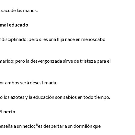
e sacude las manos.
o mal educado
ndisciplinado; pero si es una hija nace en menoscabo
marido; pero la desvergonzada sirve de tristeza para el
 por ambos será desestimada.
o los azotes y la educación son sabios en todo tiempo.
El necio
8
nseña a un necio;
es despertar a un dormilón que