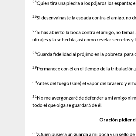
25
Quien tira una piedra a los pájaros los espanta; 
26
Si desenvainaste la espada contra el amigo, no d
27
Si has abierto la boca contra el amigo, no temas,
ultrajes y la soberbia, así como revelar secretos y
28
Guarda fidelidad al prójimo en la pobreza, para 
29
Permanece con él en el tiempo de la tribulación,
30
Antes del fuego (sale) el vapor del brasero y el h
31
No me avergonzaré de defender a mi amigo ni me 
todo el que oiga se guardará de él.
Oración pidiend
33
¡Quién pusiera un guarda a mi boca y un sello de 