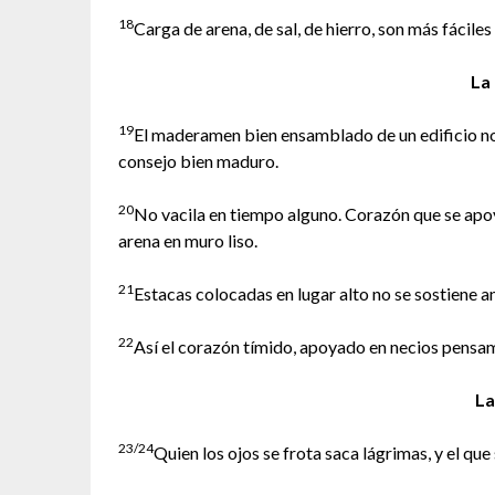
18
Carga de arena, de sal, de hierro, son más fáciles
La
19
El maderamen bien ensamblado de un edificio no
consejo bien maduro.
20
No vacila en tiempo alguno. Corazón que se ap
arena en muro liso.
21
Estacas colocadas en lugar alto no se sostiene an
22
Así el corazón tímido, apoyado en necios pensami
La
23/24
Quien los ojos se frota saca lágrimas, y el qu