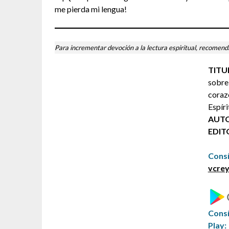
me pierda mi lengua!
Para incrementar devoción a la lectura espiritual, recomenda
TITU
sobre 
coraz
Espíri
AUTO
EDIT
Consí
vcrey
Cons
Play: