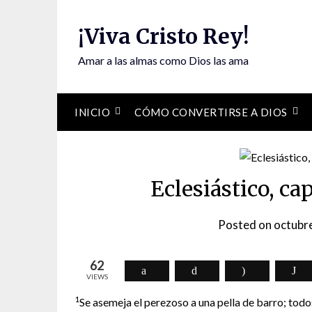
Skip
to
¡Viva Cristo Rey!
content
Amar a las almas como Dios las ama
INICIO
CÓMO CONVERTIRSE A DIOS
Eclesiástico, ca
Posted on
octubr
62
VIEWS
1
Se asemeja el perezoso a una pella de barro; todo