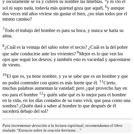
y oscuramente se va y cubren su nombre las tinieblas,
y ni vio el
6
sol ni supo nada, todavía más quietud goza que aquél,
y aunque
dos veces mil años viviese sin gustar el bien, ¿no irían todos por el
mismo camino?
7
Todo el trabajo del hombre es para su boca, y nunca se harta su
alma.
8
¿Cuál es la ventaja del sabio sobre el necio? ¿Cuál es la del pobre
9
que sabe conducirse ante los vivientes?
Mejor es lo que ven los
ojos que seguir los deseos; y también esto es vaciedad y apacentarse
de viento.
10
El que es, ya tiene nombre, y ya se sabe que es un hombre y que
11
no podrá contender con quien es más fuerte que él.
Cierto,
muchas palabras aumentan la vanidad; pero ¿qué provecho hay en
12
eso para el hombre
y quién sabe qué es lo mejor para el hombre
en la vida, en los días contados de su vano vivir, que pasa como una
sombra? ¿Quién dará a saber al hombre lo que después de él
sucederá debajo del sol?
Para incrementar devoción a la lectura espiritual, recomendamos el libro
titulado “Extracto sobre la oración
ferviente…”