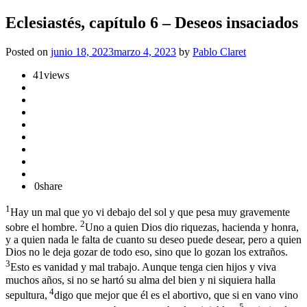
Eclesiastés, capítulo 6 – Deseos insaciados
Posted on
junio 18, 2023
marzo 4, 2023
by
Pablo Claret
41
views
0
share
1
Hay un mal que yo vi debajo del sol y que pesa muy gravemente
2
sobre el hombre.
Uno a quien Dios dio riquezas, hacienda y honra,
y a quien nada le falta de cuanto su deseo puede desear, pero a quien
Dios no le deja gozar de todo eso, sino que lo gozan los extraños.
3
Esto es vanidad y mal trabajo. Aunque tenga cien hijos y viva
muchos años, si no se hartó su alma del bien y ni siquiera halla
4
sepultura,
digo que mejor que él es el abortivo, que si en vano vino
5