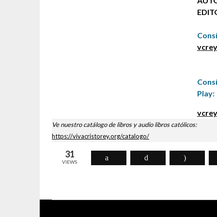
AUTO
EDIT
Consí
vcrey
Cons
Play:
vcrey
Ve nuestro catálogo de libros y audio libros católicos:
https://vivacristorey.org/catalogo/
31
VIEWS