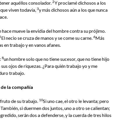
2
 tener aquéllos consolador.
Y proclamé dichosos a los
3
 que viven todavía,
y más dichosos aún a los que nunca
ace.
 hace mueve la envidia del hombre contra su prójimo.
5
6
El necio se cruza de manos y se come su carne.
Más
as en trabajo y en vanos afanes.
8
:
un hombre solo que no tiene sucesor, que no tiene hijo
 sus ojos de riquezas. ¿Para quién trabajo yo y me
duro trabajo.
 de la compañía
10
fruto de su trabajo.
Si uno cae, el otro le levanta; pero
1
También, si duermen dos juntos, uno a otro se calientan;
agredido, serán dos a defenderse, y la cuerda de tres hilos