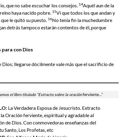
14
io, que no sabe escuchar los consejos.
Aquél aun de la
15
u reino haya nacido pobre.
Vi que todos los que andan y
16
 que le quitó su puesto.
No tenía fin la muchedumbre
ngan detrás tampoco estarán contentos de él, porque
 para con Dios
e Dios; llegarse dócilmente vale más que el sacrificio de
mos el libro titulado “Extracto sobre la oración
ferviente…”
LO:
La Verdadera Esposa de Jesucristo. Extracto
la Oración ferviente, espiritual y agradable al
ón de Dios. Con conmovedoras enseñanzas del
tu Santo, Los Profetas, etc