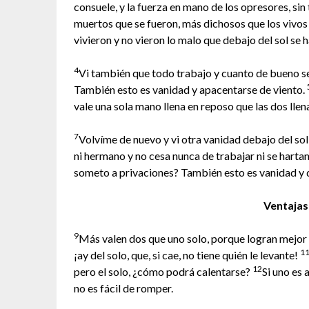
consuele, y la fuerza en mano de los opresores, sin
muertos que se fueron, más dichosos que los vivos
vivieron y no vieron lo malo que debajo del sol se h
4
Vi también que todo trabajo y cuanto de bueno se
También esto es vanidad y apacentarse de viento.
vale una sola mano llena en reposo que las dos llen
7
Volvíme de nuevo y vi otra vanidad debajo del sol
ni hermano y no cesa nunca de trabajar ni se hartan
someto a privaciones? También esto es vanidad y 
Ventajas
9
Más valen dos que uno solo, porque logran mejor 
1
¡ay del solo, que, si cae, no tiene quién le levante!
12
pero el solo, ¿cómo podrá calentarse?
Si uno es 
no es fácil de romper.