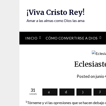
Skip
to
¡Viva Cristo Rey!
content
Amar a las almas como Dios las ama
INICIO
CÓMO CONVERTIRSE A DIOS
Eclesiast
Posted on
junio
31
VIEWS
1
Tórneme y vi las opresiones que se hacen debajo de