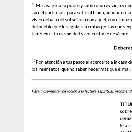
13
Más vale mozo pobre y sabio que rey viejo y nec
cárcel podrá salir para subir al trono, aunque en s
viven debajo del sol se iban con aquél, con el mozo
del pueblo que le seguía; sin embargo, los que ve
también esto es vanidad y apacentarse de viento.
Deberes
17
Pon atención a tus pasos al acercarte a la casa d
los insensatos, que no saben hacer más que el mal.
Para incrementar devoción a la lectura espiritual, recomenda
TITU
sobre 
coraz
Espíri