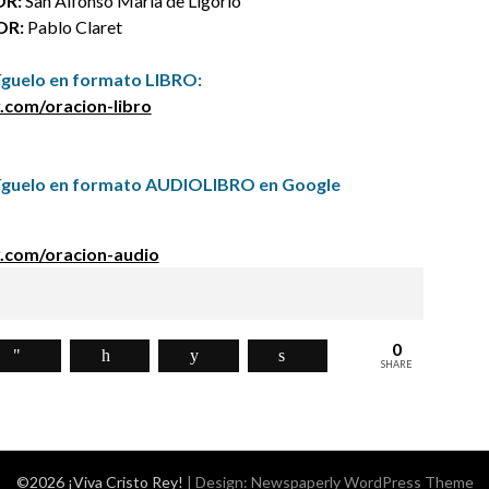
R:
San Alfonso Maria de Ligorio
OR:
Pablo Claret
guelo en formato LIBRO
:
.com/oracion-libro
íguelo en formato AUDIOLIBRO en Google
.com/oracion-audio
0
SHARE
©2026 ¡Viva Cristo Rey!
| Design:
Newspaperly WordPress Theme