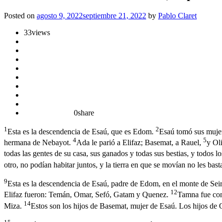
Posted on
agosto 9, 2022
septiembre 21, 2022
by
Pablo Claret
33
views
0
share
1
2
Esta es la descendencia de Esaú, que es Edom.
Esaú tomó sus mujere
4
5
hermana de Nebayot.
Ada le parió a Elifaz; Basemat, a Rauel,
y Ol
todas las gentes de su casa, sus ganados y todas sus bestias, y todos l
otro, no podían habitar juntos, y la tierra en que se movían no les b
9
Esta es la descendencia de Esaú, padre de Edom, en el monte de Seir
12
Elifaz fueron: Temán, Omar, Sefó, Gatam y Quenez.
Tamna fue conc
14
Miza.
Estos son los hijos de Basemat, mujer de Esaú. Los hijos de 