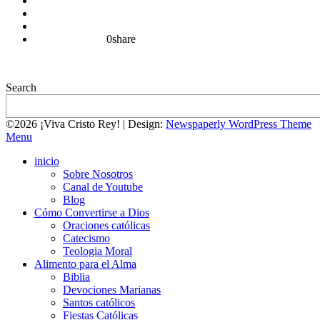
0
share
Search
©2026 ¡Viva Cristo Rey!
| Design:
Newspaperly WordPress Theme
Menu
inicio
Sobre Nosotros
Canal de Youtube
Blog
Cómo Convertirse a Dios
Oraciones católicas
Catecismo
Teologia Moral
Alimento para el Alma
Biblia
Devociones Marianas
Santos católicos
Fiestas Católicas