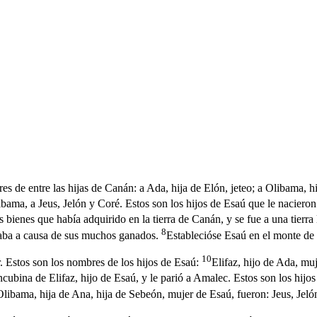
s de entre las hijas de Canán: a Ada, hija de Elón, jeteo; a Olibama, h
ibama, a Jeus, Jelón y Coré. Estos son los hijos de Esaú que le nacieron
os bienes que había adquirido en la tierra de Canán, y se fue a una tierr
8
astaba a causa de sus muchos ganados.
Establecióse Esaú en el monte de
10
. Estos son los nombres de los hijos de Esaú:
Elifaz, hijo de Ada, mu
ubina de Elifaz, hijo de Esaú, y le parió a Amalec. Estos son los hijo
Olibama, hija de Ana, hija de Sebeón, mujer de Esaú, fueron: Jeus, Jeló