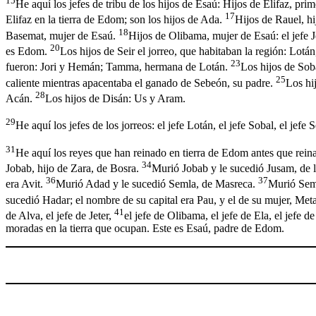
15
He aquí los jefes de tribu de los hijos de Esaú: Hijos de Elifaz, pri
17
Elifaz en la tierra de Edom; son los hijos de Ada.
Hijos de Rauel, hi
18
Basemat, mujer de Esaú.
Hijos de Olibama, mujer de Esaú: el jefe J
20
es Edom.
Los hijos de Seir el jorreo, que habitaban la región: Lot
23
fueron: Jori y Hemán; Tamma, hermana de Lotán.
Los hijos de Sob
25
caliente mientras apacentaba el ganado de Sebeón, su padre.
Los hi
28
Acán.
Los hijos de Disán: Us y Aram.
29
He aquí los jefes de los jorreos: el jefe Lotán, el jefe Sobal, el jefe
31
He aquí los reyes que han reinado en tierra de Edom antes que reinar
34
Jobab, hijo de Zara, de Bosra.
Murió Jobab y le sucedió Jusam, de 
36
37
era Avit.
Murió Adad y le sucedió Semla, de Masreca.
Murió Seml
sucedió Hadar; el nombre de su capital era Pau, y el de su mujer, Met
41
de Alva, el jefe de Jeter,
el jefe de Olibama, el jefe de Ela, el jefe d
moradas en la tierra que ocupan. Este es Esaú, padre de Edom.