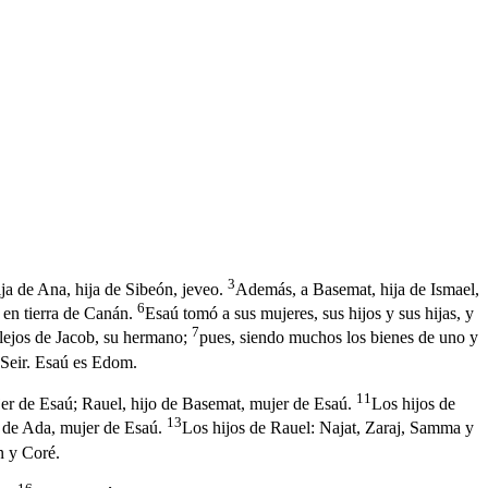
3
ija de Ana, hija de Sibeón, jeveo.
Además, a Basemat, hija de Ismael,
6
 en tierra de Canán.
Esaú tomó a sus mujeres, sus hijos y sus hijas, y
7
a lejos de Jacob, su hermano;
pues, siendo muchos los bienes de uno y
 Seir. Esaú es Edom.
11
jer de Esaú; Rauel, hijo de Basemat, mujer de Esaú.
Los hijos de
13
s de Ada, mujer de Esaú.
Los hijos de Rauel: Najat, Zaraj, Samma y
n y Coré.