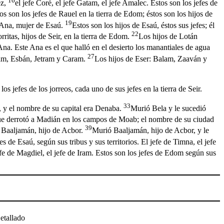
16
ez,
el jefe Coré, el jefe Gatam, el jefe Amalec. Estos son los jefes de
tos son los jefes de Rauel en la tierra de Edom; éstos son los hijos de
19
e Ana, mujer de Esaú.
Estos son los hijos de Esaú, éstos sus jefes; él
22
rritas, hijos de Seir, en la tierra de Edom.
Los hijos de Lotán
na. Este Ana es el que halló en el desierto los manantiales de agua
27
am, Esbán, Jetram y Caram.
Los hijos de Eser: Balam, Zaaván y
 los jefes de los jorreos, cada uno de sus jefes en la tierra de Seir.
33
, y el nombre de su capital era Denaba.
Murió Bela y le sucedió
ue derrotó a Madián en los campos de Moab; el nombre de su ciudad
39
 Baaljamán, hijo de Acbor.
Murió Baaljamán, hijo de Acbor, y le
s de Esaú, según sus tribus y sus territorios. El jefe de Timna, el jefe
efe de Magdiel, el jefe de Iram. Estos son los jefes de Edom según sus
etallado