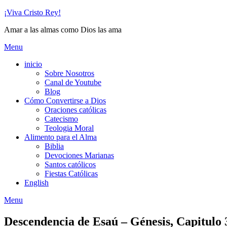
Skip
¡Viva Cristo Rey!
to
Amar a las almas como Dios las ama
content
Menu
inicio
Sobre Nosotros
Canal de Youtube
Blog
Cómo Convertirse a Dios
Oraciones católicas
Catecismo
Teologia Moral
Alimento para el Alma
Biblia
Devociones Marianas
Santos católicos
Fiestas Católicas
English
Menu
Descendencia de Esaú – Génesis, Capitulo 