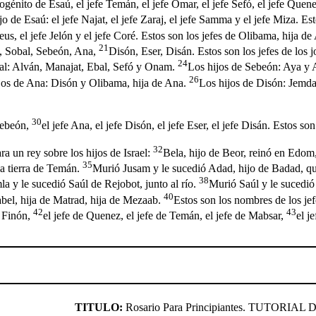
mogénito de Esaú, el jefe Temán, el jefe Omar, el jefe Sefó, el jefe Quen
jo de Esaú: el jefe Najat, el jefe Zaraj, el jefe Samma y el jefe Miza. Es
eus, el jefe Jelón y el jefe Coré. Estos son los jefes de Olibama, hija d
21
án, Sobal, Sebeón, Ana,
Disón, Eser, Disán. Estos son los jefes de los jo
24
al: Alván, Manajat, Ebal, Sefó y Onam.
Los hijos de Sebeón: Aya y A
26
jos de Ana: Disón y Olibama, hija de Ana.
Los hijos de Disón: Jemd
30
 Sebeón,
el jefe Ana, el jefe Disón, el jefe Eser, el jefe Disán. Estos son
32
a un rey sobre los hijos de Israel:
Bela, hijo de Beor, reinó en Edom
35
la tierra de Temán.
Murió Jusam y le sucedió Adad, hijo de Badad, q
38
a y le sucedió Saúl de Rejobot, junto al río.
Murió Saúl y le sucedió
40
abel, hija de Matrad, hija de Mezaab.
Estos son los nombres de los jefe
42
43
e Finón,
el jefe de Quenez, el jefe de Temán, el jefe de Mabsar,
el j
TITULO:
Rosario Para Principiantes. TUTORIAL D