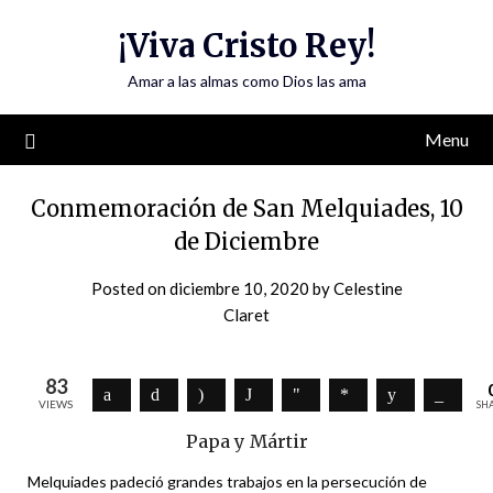
Skip
¡Viva Cristo Rey!
to
content
Amar a las almas como Dios las ama
Menu
Conmemoración de San Melquiades, 10
de Diciembre
Posted on
diciembre 10, 2020
by
Celestine
Claret
83
VIEWS
SH
Papa y Mártir
Melquiades padeció grandes trabajos en la persecución de