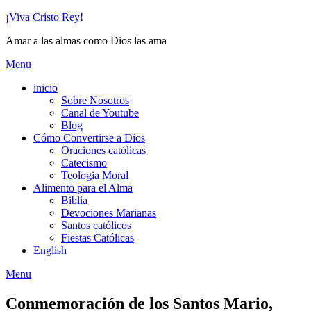
Skip
¡Viva Cristo Rey!
to
Amar a las almas como Dios las ama
content
Menu
inicio
Sobre Nosotros
Canal de Youtube
Blog
Cómo Convertirse a Dios
Oraciones católicas
Catecismo
Teologia Moral
Alimento para el Alma
Biblia
Devociones Marianas
Santos católicos
Fiestas Católicas
English
Menu
Conmemoración de los Santos Mario,