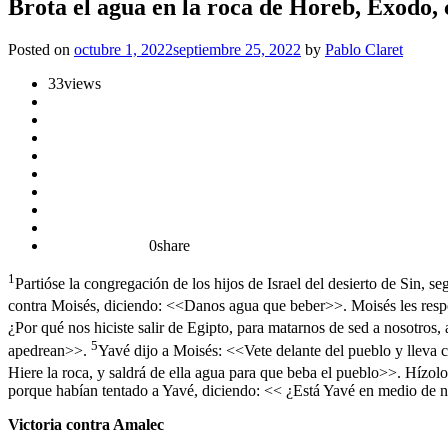
Brota el agua en la roca de Horeb, Éxodo, 
Posted on
octubre 1, 2022
septiembre 25, 2022
by
Pablo Claret
33
views
0
share
1
Partióse la congregación de los hijos de Israel del desierto de Sin,
contra Moisés, diciendo: <<Danos agua que beber>>. Moisés les respo
¿Por qué nos hiciste salir de Egipto, para matarnos de sed a nosotros
5
apedrean>>.
Yavé dijo a Moisés: <<Vete delante del pueblo y lleva co
Hiere la roca, y saldrá de ella agua para que beba el pueblo>>. Hízolo
porque habían tentado a Yavé, diciendo: << ¿Está Yavé en medio de 
Victoria contra Amalec