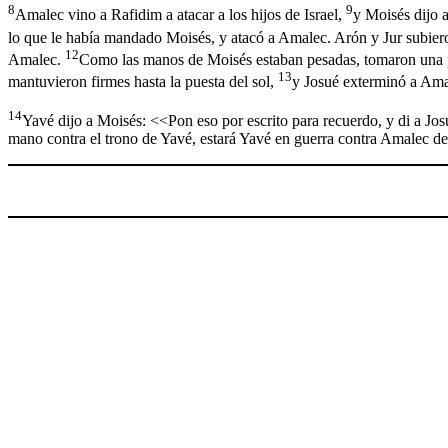
8
9
Amalec vino a Rafidim a atacar a los hijos de Israel,
y Moisés dijo 
lo que le había mandado Moisés, y atacó a Amalec. Arón y Jur subiero
12
Amalec.
Como las manos de Moisés estaban pesadas, tomaron una pie
13
mantuvieron firmes hasta la puesta del sol,
y Josué exterminó a Amal
14
Yavé dijo a Moisés: <<Pon eso por escrito para recuerdo, y di a Jo
mano contra el trono de Yavé, estará Yavé en guerra contra Amalec d