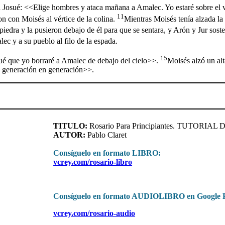
a Josué: <<Elige hombres y ataca mañana a Amalec. Yo estaré sobre el 
11
n con Moisés al vértice de la colina.
Mientras Moisés tenía alzada la 
dra y la pusieron debajo de él para que se sentara, y Arón y Jur soste
ec y a su pueblo al filo de la espada.
15
sué que yo borraré a Amalec de debajo del cielo>>.
Moisés alzó un al
e generación en generación>>.
TITULO:
Rosario Para Principiantes. TUTORIAL D
AUTOR:
Pablo Claret
Consíguelo en formato LIBRO:
vcrey.com/rosario-libro
Consíguelo en formato AUDIOLIBRO en Google P
vcrey.com/rosario-audio