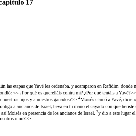
capítulo 17
 según las etapas que Yavé les ordenaba, y acamparon en Rafidim, donde 
ndió: << ¿Por qué os querelláis contra mí? ¿Por qué tentáis a Yavé?>
4
, a nuestros hijos y a nuestros ganados?>>
Moisés clamó a Yavé, dicien
ntigo a ancianos de Israel; lleva en tu mano el cayado con que heriste e
7
 así Moisés en presencia de los ancianos de Israel,
y dio a este lugar e
nosotros o no?>>