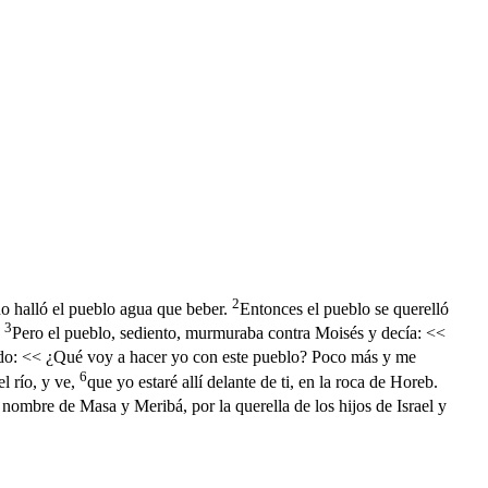
2
no halló el pueblo agua que beber.
Entonces el pueblo se querelló
3
>
Pero el pueblo, sediento, murmuraba contra Moisés y decía: <<
do: << ¿Qué voy a hacer yo con este pueblo? Poco más y me
6
l río, y ve,
que yo estaré allí delante de ti, en la roca de Horeb.
l nombre de Masa y Meribá, por la querella de los hijos de Israel y