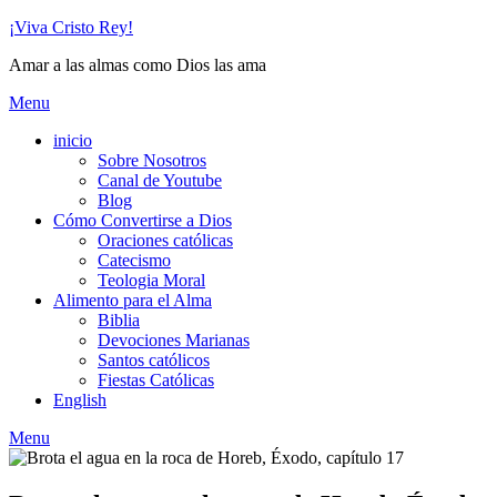
Skip
¡Viva Cristo Rey!
to
Amar a las almas como Dios las ama
content
Menu
inicio
Sobre Nosotros
Canal de Youtube
Blog
Cómo Convertirse a Dios
Oraciones católicas
Catecismo
Teologia Moral
Alimento para el Alma
Biblia
Devociones Marianas
Santos católicos
Fiestas Católicas
English
Menu