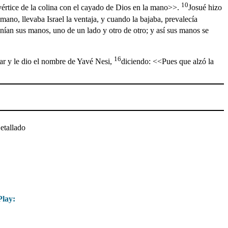
10
vértice de la colina con el cayado de Dios en la mano>>.
Josué hizo
mano, llevaba Israel la ventaja, y cuando la bajaba, prevalecía
nían sus manos, uno de un lado y otro de otro; y así sus manos se
16
tar y le dio el nombre de Yavé Nesi,
diciendo: <<Pues que alzó la
etallado
lay: