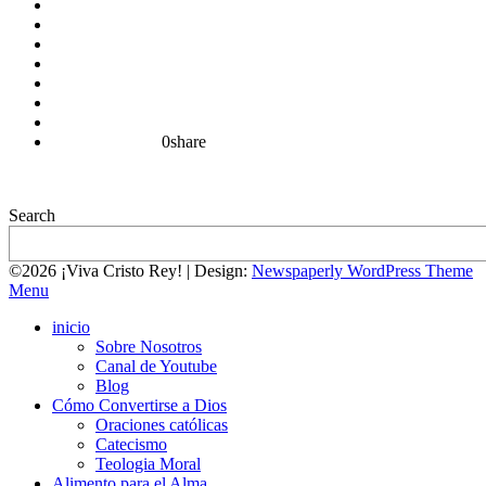
0
share
Search
©2026 ¡Viva Cristo Rey!
| Design:
Newspaperly WordPress Theme
Menu
inicio
Sobre Nosotros
Canal de Youtube
Blog
Cómo Convertirse a Dios
Oraciones católicas
Catecismo
Teologia Moral
Alimento para el Alma