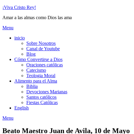
Skip
¡Viva Cristo Rey!
to
Amar a las almas como Dios las ama
content
Menu
inicio
Sobre Nosotros
Canal de Youtube
Blog
Cómo Convertirse a Dios
Oraciones católicas
Catecismo
Teologia Moral
Alimento para el Alma
Biblia
Devociones Marianas
Santos católicos
Fiestas Católicas
English
Menu
Beato Maestro Juan de Avila, 10 de Mayo