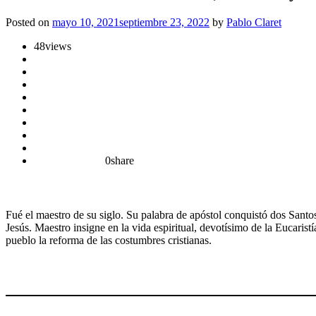
Posted on
mayo 10, 2021
septiembre 23, 2022
by
Pablo Claret
48
views
0
share
Fué el maestro de su siglo. Su palabra de apóstol conquistó dos Sant
Jesús. Maestro insigne en la vida espiritual, devotísimo de la Eucaris
pueblo la reforma de las costumbres cristianas.