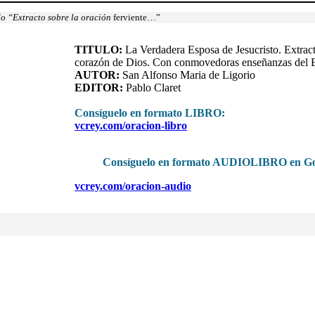
do “Extracto sobre la oración
ferviente…”
TITULO:
La Verdadera Esposa de Jesucristo. Extracto
corazón de Dios. Con conmovedoras enseñanzas del Esp
AUTOR:
San Alfonso Maria de Ligorio
EDITOR:
Pablo Claret
Consíguelo en formato LIBRO
:
vcrey.com/oracion-libro
Consíguelo en formato AUDIOLIBRO en Go
vcrey.com/oracion-audio