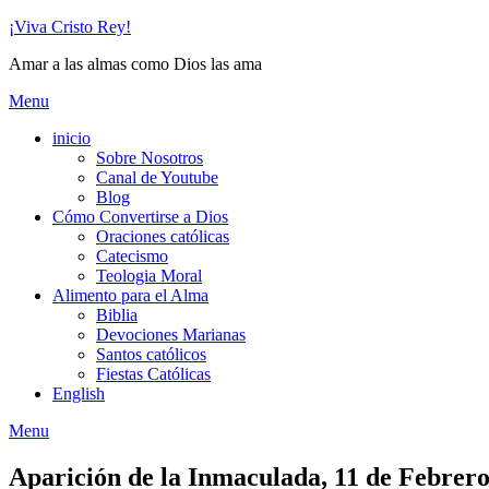
Skip
¡Viva Cristo Rey!
to
Amar a las almas como Dios las ama
content
Menu
inicio
Sobre Nosotros
Canal de Youtube
Blog
Cómo Convertirse a Dios
Oraciones católicas
Catecismo
Teologia Moral
Alimento para el Alma
Biblia
Devociones Marianas
Santos católicos
Fiestas Católicas
English
Menu
Aparición de la Inmaculada, 11 de Febrer