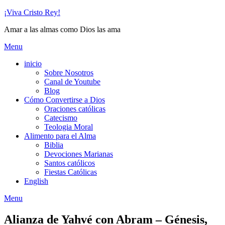
Skip
¡Viva Cristo Rey!
to
Amar a las almas como Dios las ama
content
Menu
inicio
Sobre Nosotros
Canal de Youtube
Blog
Cómo Convertirse a Dios
Oraciones católicas
Catecismo
Teologia Moral
Alimento para el Alma
Biblia
Devociones Marianas
Santos católicos
Fiestas Católicas
English
Menu
Alianza de Yahvé con Abram – Génesis,