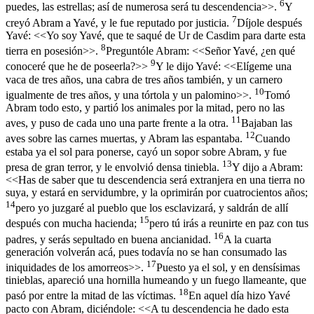
6
puedes, las estrellas; así de numerosa será tu descendencia>>.
Y
7
creyó Abram a Yavé, y le fue reputado por justicia.
Díjole después
Yavé: <<Yo soy Yavé, que te saqué de Ur de Casdim para darte esta
8
tierra en posesión>>.
Preguntóle Abram: <<Señor Yavé, ¿en qué
9
conoceré que he de poseerla?>>
Y le dijo Yavé: <<Elígeme una
vaca de tres años, una cabra de tres años también, y un carnero
10
igualmente de tres años, y una tórtola y un palomino>>.
Tomó
Abram todo esto, y partió los animales por la mitad, pero no las
11
aves, y puso de cada uno una parte frente a la otra.
Bajaban las
12
aves sobre las carnes muertas, y Abram las espantaba.
Cuando
estaba ya el sol para ponerse, cayó un sopor sobre Abram, y fue
13
presa de gran terror, y le envolvió densa tiniebla.
Y dijo a Abram:
<<Has de saber que tu descendencia será extranjera en una tierra no
suya, y estará en servidumbre, y la oprimirán por cuatrocientos años;
14
pero yo juzgaré al pueblo que los esclavizará, y saldrán de allí
15
después con mucha hacienda;
pero tú irás a reunirte en paz con tus
16
padres, y serás sepultado en buena ancianidad.
A la cuarta
generación volverán acá, pues todavía no se han consumado las
17
iniquidades de los amorreos>>.
Puesto ya el sol, y en densísimas
tinieblas, apareció una hornilla humeando y un fuego llameante, que
18
pasó por entre la mitad de las víctimas.
En aquel día hizo Yavé
pacto con Abram, diciéndole: <<A tu descendencia he dado esta