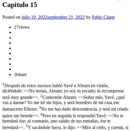
Capitulo 15
Posted on
julio 19, 2022
septiembre 21, 2022
by
Pablo Claret
27
views
0
share
1
Después de estos sucesos habló Yavé a Abram en visión,
diciéndole: <<No temas, Abram; yo soy tu escudo; tu recompensa
2
será muy grande>>.
Contestóle Abram: <<Señor mío, Yavé, ¿qué
vas a darme? Yo me iré sin hijos, y será heredero de mi casa ese
3
damasceno Eliezer.
No me has dado descendencia, y será mi criado
4
quien me herede>>.
Pero en seguida le respondió Yavé: <<No te
heredará ése; al contrario, uno salido de tus entrañas, ése te
5
heredará>>.
Y sacándole fuera, le dijo: <<Mira al cielo, y cuenta, si